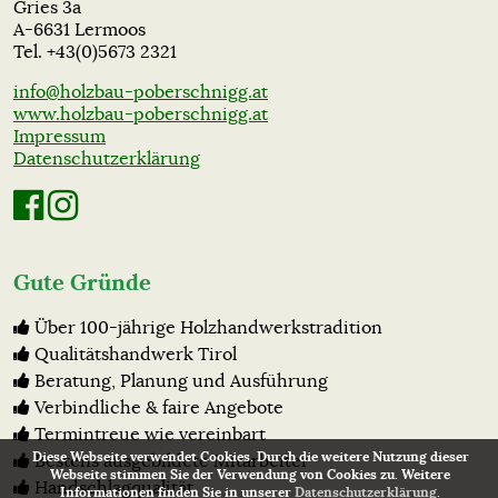
Gries 3a
A-6631 Lermoos
Tel. +43(0)5673 2321
info@holzbau-poberschnigg.at
www.holzbau-poberschnigg.at
Impressum
Datenschutzerklärung
Gute Gründe
Über 100-jährige Holzhandwerkstradition
Qualitätshandwerk Tirol
Beratung, Planung und Ausführung
Verbindliche & faire Angebote
Termintreue wie vereinbart
Diese Webseite verwendet Cookies. Durch die weitere Nutzung dieser
Bestens ausgebildete Mitarbeiter
Webseite stimmen Sie der Verwendung von Cookies zu. Weitere
Handschlagqualität
Informationen finden Sie in unserer
Datenschutzerklärung
.